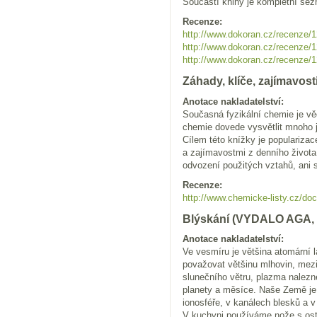
Součástí knihy je kompletní sez
Recenze:
http://www.dokoran.cz/recenze/1
http://www.dokoran.cz/recenze/1
http://www.dokoran.cz/recenze/1
Záhady, klíče, zajímavo
Anotace nakladatelství:
Současná fyzikální chemie je věd
chemie dovede vysvětlit mnoho j
Cílem této knížky je populariza
a zajímavostmi z denního života.
odvození použitých vztahů, ani s
Recenze:
http://www.chemicke-listy.cz/doc
Blýskání (VYDALO AGA,
Anotace nakladatelství:
Ve vesmíru je většina atomární 
považovat většinu mlhovin, mezi
slunečního větru, plazma nalez
planety a měsíce. Naše Země je
ionosféře, v kanálech blesků a v
V kuchyni používáme nože s ost