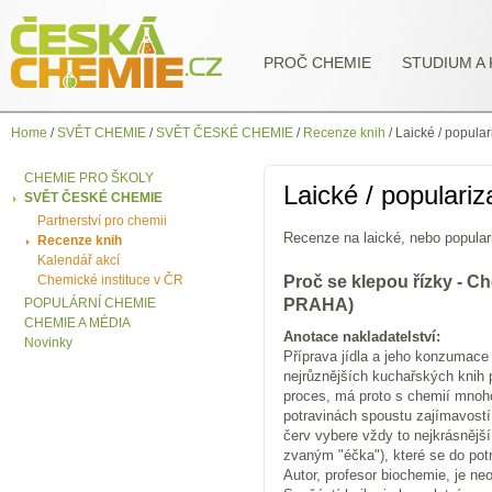
PROČ CHEMIE
STUDIUM A 
Home
/
SVĚT CHEMIE
/
SVĚT ČESKÉ CHEMIE
/
Recenze knih
/
Laické / popular
CHEMIE PRO ŠKOLY
Laické / populariz
SVĚT ČESKÉ CHEMIE
Partnerství pro chemii
Recenze na laické, nebo populari
Recenze knih
Kalendář akcí
Chemické instituce v ČR
Proč se klepou řízky 
POPULÁRNÍ CHEMIE
PRAHA)
CHEMIE A MÉDIA
Anotace nakladatelství:
Novinky
Příprava jídla a jeho konzumace
nejrůznějších kuchařských knih 
proces, má proto s chemií mnoho
potravinách spoustu zajímavostí -
červ vybere vždy to nejkrásnějš
zvaným "éčka"), které se do potr
Autor, profesor biochemie, je ne