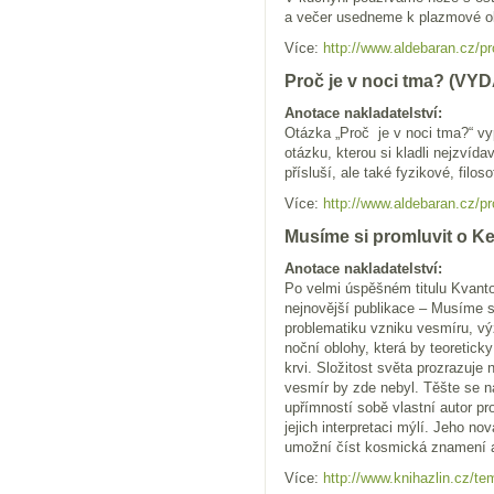
a večer usedneme k plazmové ob
Více:
http://www.aldebaran.cz/pr
Proč je v noci tma? (V
Anotace nakladatelství:
Otázka „Proč je v noci tma?“ vy
otázku, kterou si kladli nejzvíd
přísluší, ale také fyzikové, filos
Více:
http://www.aldebaran.cz/p
Musíme si promluvit o K
Anotace nakladatelství:
Po velmi úspěšném titulu Kvanto
nejnovější publikace – Musíme si
problematiku vzniku vesmíru, vý
noční oblohy, která by teoretick
krvi. Složitost světa prozrazuje
vesmír by zde nebyl. Těšte se n
upřímností sobě vlastní autor p
jejich interpretaci mýlí. Jeho n
umožní číst kosmická znamení an
Více:
http://www.knihazlin.cz/te