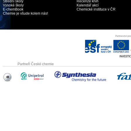
Střední školy
Recenze knih
Vysoké školy
Kalendář akcí
E-chemBook
Chemické instituce v ČR
Chemie je všude kolem nás!
Partneři České chemie