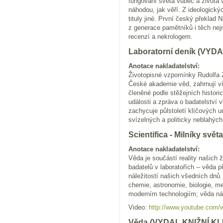
fungování světa vůbec a života v
náhodou, jak věří. Z ideologický
tituly jiné. První český překlad 
z generace pamětníků i těch ne
recenzí a nekrologem.
Laboratorní deník (VY
Anotace nakladatelství:
Životopisné vzpomínky Rudolfa 
České akademie věd, zahrnují víc
členěné podle stěžejních historic
události a zpráva o badatelství 
zachycuje půlstoletí klíčových 
svízelných a politicky neblahýc
Scientifica - Milníky s
Anotace nakladatelství:
Věda je součástí reality našich
badatelů v laboratořích -- věda 
náležitostí našich všedních dnů
chemie, astronomie, biologie, m
moderním technologiím; věda ná
Video:
http://www.youtube.co
Věda (VYDAL KNIŽNÍ KL