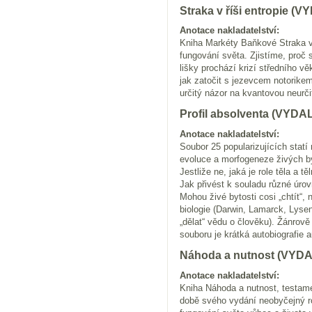
Straka v říši entropie 
Anotace nakladatelství:
Kniha Markéty Baňkové Straka v ř
fungování světa. Zjistíme, proč 
lišky prochází krizí středního 
jak zatočit s jezevcem notorike
určitý názor na kvantovou neurči
Profil absolventa (VYD
Anotace nakladatelství:
Soubor 25 popularizujících stat
evoluce a morfogeneze živých by
Jestliže ne, jaká je role těla a
Jak přivést k souladu různé úro
Mohou živé bytosti cosi „chtít“,
biologie (Darwin, Lamarck, Lysen
„dělat“ vědu o člověku). Žánrově
souboru je krátká autobiografie a
Náhoda a nutnost (VY
Anotace nakladatelství:
Kniha Náhoda a nutnost, testamen
době svého vydání neobyčejný roz