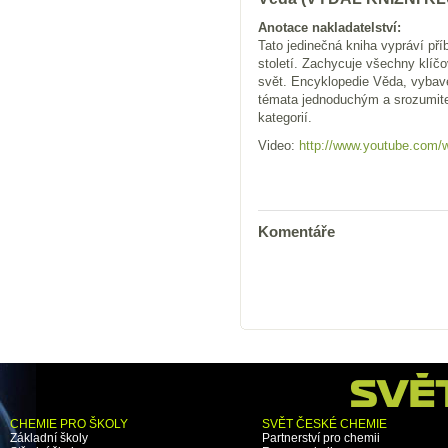
Anotace nakladatelství:
Tato jedinečná kniha vypráví př
století. Zachycuje všechny klíčo
svět. Encyklopedie Věda, vybaven
témata jednoduchým a srozumite
kategorií.
Video:
http://www.youtube.com
Komentáře
CHEMIE PRO ŠKOLY
SVĚT ČESKÉ CHEMIE
Základní školy
Partnerství pro chemii