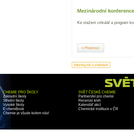
Mezinárodní konference 
Ke stažení cirkulář a program ko
« Předchozí
CHEMIE PRO ŠKOLY
SVĚT ČESKÉ CHEMIE
Základní školy
Partnerství pro chemii
Střední školy
Recenze knih
Vysoké školy
Kalendář akcí
E-chemBook
Chemické instituce v ČR
Chemie je všude kolem nás!