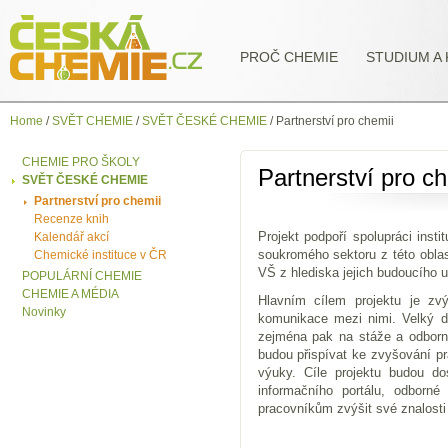
PROČ CHEMIE
STUDIUM A 
Home
/
SVĚT CHEMIE
/
SVĚT ČESKÉ CHEMIE
/
Partnerství pro chemii
CHEMIE PRO ŠKOLY
Partnerství pro ch
SVĚT ČESKÉ CHEMIE
Partnerství pro chemii
Recenze knih
Projekt podpoří spolupráci ins
Kalendář akcí
soukromého sektoru z této oblast
Chemické instituce v ČR
VŠ z hlediska jejich budoucího 
POPULÁRNÍ CHEMIE
CHEMIE A MÉDIA
Hlavním cílem projektu je zvý
Novinky
komunikace mezi nimi. Velký dů
zejména pak na stáže a odborn
budou přispívat ke zvyšování p
výuky. Cíle projektu budou do
informačního portálu, odborn
pracovníkům zvýšit své znalost