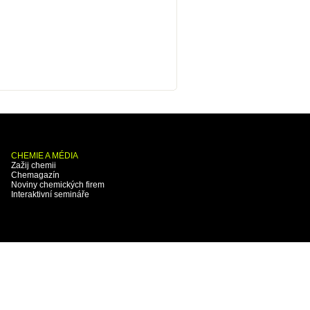
CHEMIE A MÉDIA
Zažij chemii
Chemagazín
Noviny chemických firem
Interaktivní semináře