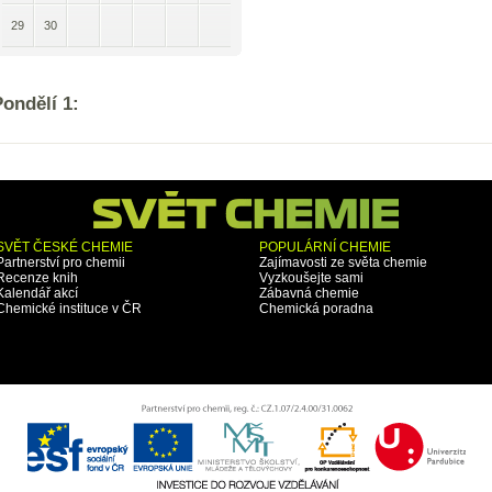
29
30
ondělí 1:
SVĚT ČESKÉ CHEMIE
POPULÁRNÍ CHEMIE
Partnerství pro chemii
Zajímavosti ze světa chemie
Recenze knih
Vyzkoušejte sami
Kalendář akcí
Zábavná chemie
Chemické instituce v ČR
Chemická poradna