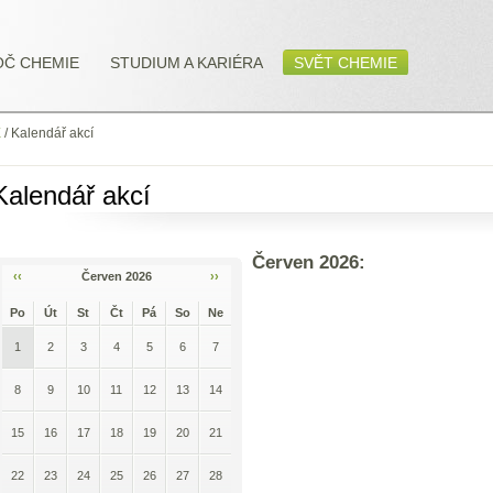
OČ CHEMIE
STUDIUM A KARIÉRA
SVĚT CHEMIE
E
/
Kalendář akcí
Kalendář akcí
Červen 2026:
‹‹
Červen 2026
››
Po
Út
St
Čt
Pá
So
Ne
1
2
3
4
5
6
7
8
9
10
11
12
13
14
15
16
17
18
19
20
21
22
23
24
25
26
27
28