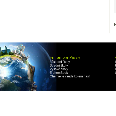
P
CHEMIE PRO ŠKOLY
Základní školy
Střední školy
Vysoké školy
E-chemBook
Chemie je všude kolem nás!