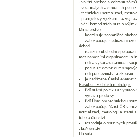
- vnitřní obchod a ochranu zájmů
- věci malých a středních podniků
- technickou normalizaci, metrolo
- průmyslový výzkum, rozvoj tec
- věci komoditních burz s výjim
Ministerstvo
- koordinuje zahraničně obchodn
- zabezpečuje sjednávání dvou
dohod
- realizuje obchodní spoluprác
mezinárodními organizacemi a i
- řídí a vykonává činnosti spoj
- posuzuje dovoz dumpingových 
- řídí puncovnictví a zkoušení
- je nadřízené České energetic
Působení v oblasti metrologie
- řídí státní politiku a vypraco
- vydává předpisy
- řídí Úřad pro technickou norma
- zabezpečuje účast ČR v mezin
normalizaci, metrologii a státní
tohoto členství.
- rozhoduje o opravných prostřed
zkušebnictví.
Historie