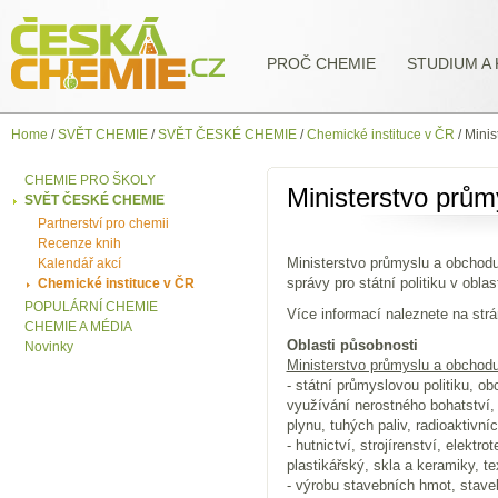
PROČ CHEMIE
STUDIUM A 
Home
/
SVĚT CHEMIE
/
SVĚT ČESKÉ CHEMIE
/
Chemické instituce v ČR
/
Minis
CHEMIE PRO ŠKOLY
Ministerstvo prům
SVĚT ČESKÉ CHEMIE
Partnerství pro chemii
Recenze knih
Ministerstvo průmyslu a obchodu
Kalendář akcí
správy pro státní politiku v obl
Chemické instituce v ČR
POPULÁRNÍ CHEMIE
Více informací naleznete na st
CHEMIE A MÉDIA
Oblasti působnosti
Novinky
Ministerstvo průmyslu a obchodu
- státní průmyslovou politiku, ob
využívání nerostného bohatství, 
plynu, tuhých paliv, radioaktivní
- hutnictví, strojírenství, elek
plastikářský, skla a keramiky, te
- výrobu stavebních hmot, stave