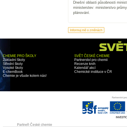
Dnešní oblasti působnosti minis
ministerstev: ministerstvo průmy
plánování.
CHEMIE PRO ŠKOLY
SVĚT ČESKÉ CHEMIE
Základní školy
Partnerství pro chemii
Střední školy
Recenze knih
Vysoké školy
Kalendář akcí
E-chemBook
Chemické instituce v ČR
Chemie je všude kolem nás!
Partneři České chemie