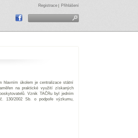
Registrace
Přihlášení
|
m hlavním úkolem je centralizace státní
aměřen na praktické využití získaných
h poskytovatelů. Vznik TAČRu byl jedním
a č. 130/2002 Sb. o podpoře výzkumu,