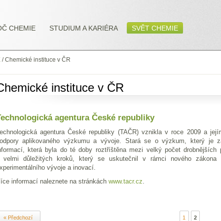
OČ CHEMIE
STUDIUM A KARIÉRA
SVĚT CHEMIE
E
/
Chemické instituce v ČR
Chemické instituce v ČR
echnologická agentura České republiky
echnologická agentura České republiky (TAČR) vznikla v roce 2009 a její
odpory aplikovaného výzkumu a vývoje. Stará se o výzkum, který je z
nformací, která byla do té doby roztříštěna mezi velký počet drobnějšíc
 velmi důležitých kroků, který se uskutečnil v rámci nového zákon
xperimentálního vývoje a inovací.
íce informací naleznete na stránkách
www.tacr.cz
.
« Předchozí
1
2