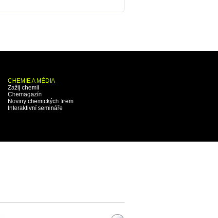
CHEMIE A MÉDIA
Zažij chemii
Chemagazín
Noviny chemických firem
Interaktivní semináře