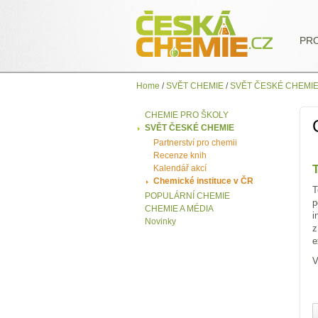
PR
Home
/
SVĚT CHEMIE
/
SVĚT ČESKÉ CHEMI
CHEMIE PRO ŠKOLY
SVĚT ČESKÉ CHEMIE
Partnerství pro chemii
Recenze knih
T
Kalendář akcí
Chemické instituce v ČR
T
POPULÁRNÍ CHEMIE
p
CHEMIE A MÉDIA
i
Novinky
z
e
V