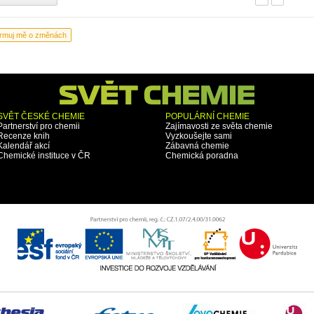
SVĚT ČESKÉ CHEMIE
POPULÁRNÍ CHEMIE
Partnerství pro chemii
Zajímavosti ze světa chemie
Recenze knih
Vyzkoušejte sami
Kalendář akcí
Zábavná chemie
Chemické instituce v ČR
Chemická poradna