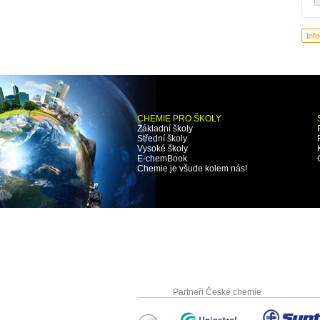
CHEMIE PRO ŠKOLY
Základní školy
Střední školy
Vysoké školy
E-chemBook
Chemie je všude kolem nás!
Partneři České chemie