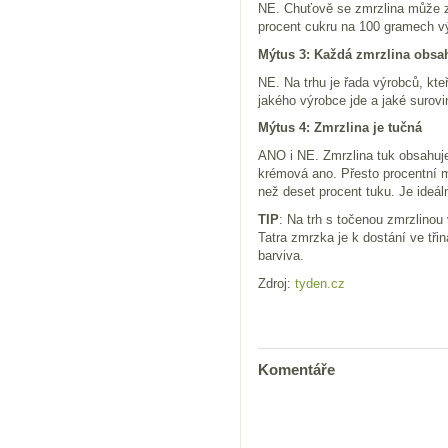
NE. Chuťově se zmrzlina může zd
procent cukru na 100 gramech v
Mýtus 3: Každá zmrzlina obsa
NE. Na trhu je řada výrobců, kte
jakého výrobce jde a jaké surovi
Mýtus 4: Zmrzlina je tučná
ANO i NE. Zmrzlina tuk obsahuje,
krémová ano. Přesto procentní m
než deset procent tuku. Je ideál
TIP
: Na trh s točenou zmrzlinou
Tatra zmrzka je k dostání ve třin
barviva.
Zdroj:
tyden.cz
Komentáře