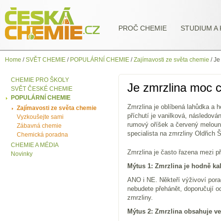
PROČ CHEMIE
STUDIUM A 
Home
/
SVĚT CHEMIE
/
POPULÁRNÍ CHEMIE
/
Zajímavosti ze světa chemie
/
Je
CHEMIE PRO ŠKOLY
Je zmrzlina moc c
SVĚT ČESKÉ CHEMIE
POPULÁRNÍ CHEMIE
Zmrzlina je oblíbená lahůdka a h
Zajímavosti ze světa chemie
příchutí je vanilková, následová
Vyzkoušejte sami
rumový oříšek a červený meloun. 
Zábavná chemie
specialista na zmrzliny Oldřich
Chemická poradna
CHEMIE A MÉDIA
Zmrzlina je často řazena mezi př
Novinky
Mýtus 1: Zmrzlina je hodně ka
ANO i NE. Někteří výživoví porad
nebudete přehánět, doporučují od
zmrzliny.
Mýtus 2: Zmrzlina obsahuje ve