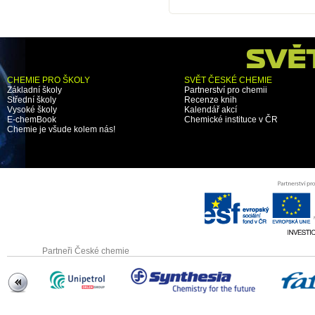
CHEMIE PRO ŠKOLY
SVĚT ČESKÉ CHEMIE
Základní školy
Partnerství pro chemii
Střední školy
Recenze knih
Vysoké školy
Kalendář akcí
E-chemBook
Chemické instituce v ČR
Chemie je všude kolem nás!
Partneři České chemie