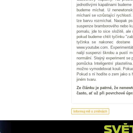
jednotlivými kapalinami budeme c
budeme míchat. U nenewtonskýc
míchaní se vzrůstající rychlost
lze barvu rozmíchat. Naopak pse
suspenze bramborového nebo kuku
pomalu, jde to sice složitě, al
pokud budeme chtít tyčinku "za
tyčinka se nakonec dostane
www.youtube.com. Experimentátoř
nalijí suspenzi škrobu a pustí 
normální. Stejný experiment se p
pomůcka Inteligentní plastelín
možno vymodelovat kouli. Pokud s
Pokud s ní hodíte o zem jako s h
jiném tvaru.
Ze článku je patrné, že nenew
často, ať už při povrchové úp