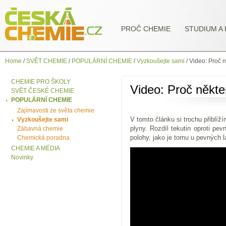
PROČ CHEMIE
STUDIUM A 
Home
/
SVĚT CHEMIE
/
POPULÁRNÍ CHEMIE
/
Vyzkoušejte sami
/
Video: Proč n
CHEMIE PRO ŠKOLY
Video: Proč někte
SVĚT ČESKÉ CHEMIE
POPULÁRNÍ CHEMIE
Zajímavosti ze světa chemie
V tomto článku si trochu přiblíž
Vyzkoušejte sami
plyny. Rozdíl tekutin oproti pe
Zábavná chemie
polohy, jako je tomu u pevných l
Chemická poradna
CHEMIE A MÉDIA
Novinky