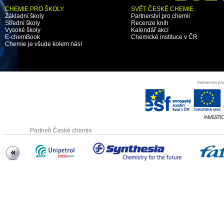
CHEMIE PRO ŠKOLY
SVĚT ČESKÉ CHEMIE
Základní školy
Partnerství pro chemii
Střední školy
Recenze knih
Vysoké školy
Kalendář akcí
E-chemBook
Chemické instituce v ČR
Chemie je všude kolem nás!
Partneři České chemie