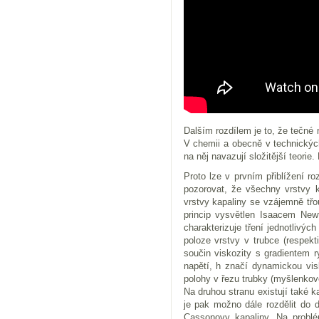
Dalším rozdílem je to, že tečné
V chemii a obecně v technickýc
na něj navazují složitější teorie
Proto lze v prvním přiblížení ro
pozorovat, že všechny vrstvy k
vrstvy kapaliny se vzájemně třo
princip vysvětlen Isaacem New
charakterizuje tření jednotlivýc
poloze vrstvy v trubce (respekt
součin viskozity s gradientem r
napětí, h značí dynamickou vis
polohy v řezu trubky (myšlenkov
Na druhou stranu existují také k
je pak možno dále rozdělit do d
Cassonovy kapaliny. Na problé