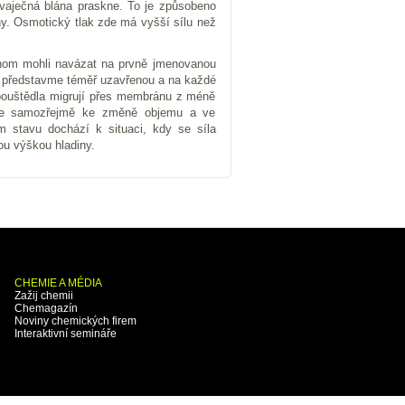
 vaječná blána praskne. To je způsobeno
y. Osmotický tlak zde má vyšší sílu než
chom mohli navázat na prvně jmenovanou
k představme téměř uzavřenou a na každé
zpouštědla migrují přes membránu z méně
ojde samozřejmě ke změně objemu a ve
m stavu dochází k situaci, kdy se síla
ou výškou hladiny.
CHEMIE A MÉDIA
Zažij chemii
Chemagazín
Noviny chemických firem
Interaktivní semináře