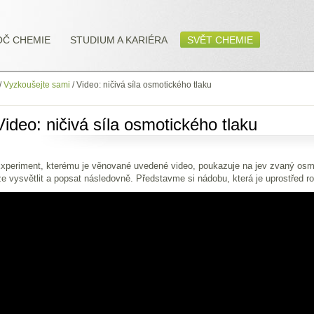
OČ CHEMIE
STUDIUM A KARIÉRA
SVĚT CHEMIE
/
Vyzkoušejte sami
/
Video: ničivá síla osmotického tlaku
Video: ničivá síla osmotického tlaku
xperiment, kterému je věnované uvedené video, poukazuje na jev zvaný osmo
ze vysvětlit a popsat následovně. Představme si nádobu, která je uprostřed