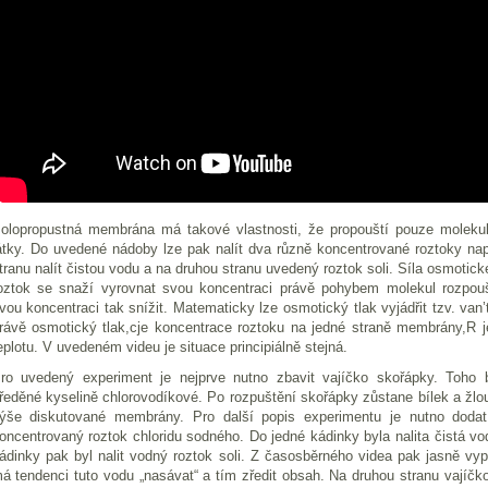
olopropustná membrána má takové vlastnosti, že propouští pouze molekuly
átky. Do uvedené nádoby lze pak nalít dva různě koncentrované roztoky nap
tranu nalít čistou vodu a na druhou stranu uvedený roztok soli. Síla osmotic
oztok se snaží vyrovnat svou koncentraci právě pohybem molekul rozpou
vou koncentraci tak snížit. Matematicky lze osmotický tlak vyjádřit tzv. van
rávě osmotický tlak,cje koncentrace roztoku na jedné straně membrány,R j
eplotu. V uvedeném videu je situace principiálně stejná.
ro uvedený experiment je nejprve nutno zbavit vajíčko skořápky. Toho 
ředěné kyselině chlorovodíkové. Po rozpuštění skořápky zůstane bílek a žlou
ýše diskutované membrány. Pro další popis experimentu je nutno dodat
oncentrovaný roztok chloridu sodného. Do jedné kádinky byla nalita čistá vo
ádinky pak byl nalit vodný roztok soli. Z časosběrného videa pak jasně vy
á tendenci tuto vodu „nasávat“ a tím zředit obsah. Na druhou stranu vajíčko