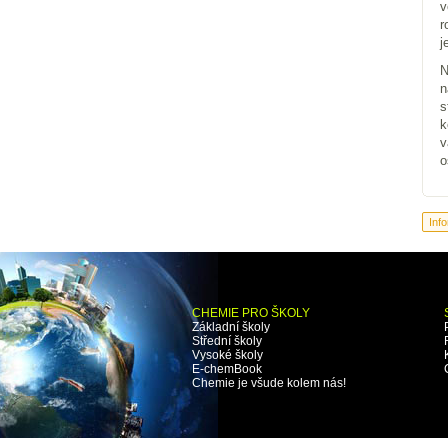
v
r
j
N
n
s
k
v
o
CHEMIE PRO ŠKOLY
Základní školy
Střední školy
Vysoké školy
E-chemBook
Chemie je všude kolem nás!