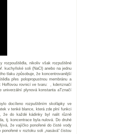
 rozpouštědla, nikoliv však rozpuštěné
ř. kuchyňské soli (NaCl) anebo na jednu
kého tlaku způsobuje, že koncentrovanější
štědla přes polopropustnou membránu a
’t Hoffovou rovnicí ve tvaru: , kdeπznačí
e univerzální plynová konstanta aTznačí
bylo docíleno rozpuštěním skořápky ve
tek v tenké blance, která zde plní funkci
, že do každé kádinky byl nalit různě
da, tj. koncentrace byla nulová. Do druhé
plývá, že vajíčko ponořené do čisté vody
 ponořené v roztoku soli „nasává“ čistou