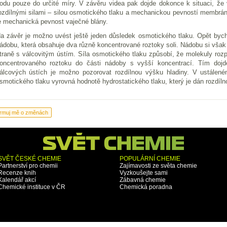
odu pouze do určité míry. V závěru videa pak dojde dokonce k situaci, že
ozdílnými silami – silou osmotického tlaku a mechanickou pevností membrán
e mechanická pevnost vaječné blány.
a závěr je možno uvést ještě jeden důsledek osmotického tlaku. Opět by
ádobu, která obsahuje dva různě koncentrované roztoky soli. Nádobu si vša
traně s válcovitým ústím. Síla osmotického tlaku způsobí, že molekuly ro
oncentrovaného roztoku do části nádoby s vyšší koncentrací. Tím d
álcových ústích je možno pozorovat rozdílnou výšku hladiny. V ustálené
smotického tlaku vyrovná hodnotě hydrostatického tlaku, který je dán rozdíln
SVĚT ČESKÉ CHEMIE
POPULÁRNÍ CHEMIE
Partnerství pro chemii
Zajímavosti ze světa chemie
Recenze knih
Vyzkoušejte sami
Kalendář akcí
Zábavná chemie
Chemické instituce v ČR
Chemická poradna