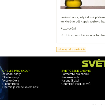
změnu barvy, když do ní přelije
ve které je pět kapek roztoku h
Pozorování
Roztok v první kádince je bezbar
CHEMIE PRO ŠKOLY
SVĚT ČESKÉ CHEMIE
Základní školy
Partnerství pro chemii
Střední školy
Recenze knih
Vysoké školy
Kalendář akcí
E-chemBook
Chemické instituce v ČR
Chemie je všude kolem nás!