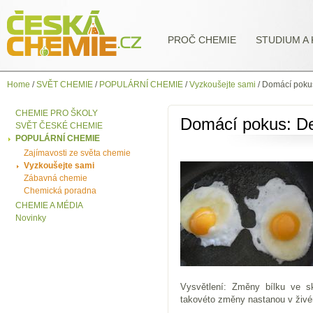
PROČ CHEMIE
STUDIUM A 
Home
/
SVĚT CHEMIE
/
POPULÁRNÍ CHEMIE
/
Vyzkoušejte sami
/
Domácí pokus
CHEMIE PRO ŠKOLY
Domácí pokus: De
SVĚT ČESKÉ CHEMIE
POPULÁRNÍ CHEMIE
Zajímavosti ze světa chemie
Vyzkoušejte sami
Zábavná chemie
Chemická poradna
CHEMIE A MÉDIA
Novinky
Vysvětlení: Změny bílku ve s
takovéto změny nastanou v živé