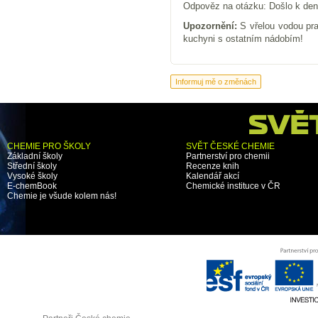
Odpověz na otázku: Došlo k den
Upozornění:
S vřelou vodou prac
kuchyni s ostatním nádobím!
CHEMIE PRO ŠKOLY
SVĚT ČESKÉ CHEMIE
Základní školy
Partnerství pro chemii
Střední školy
Recenze knih
Vysoké školy
Kalendář akcí
E-chemBook
Chemické instituce v ČR
Chemie je všude kolem nás!