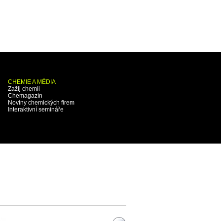
CHEMIE A MÉDIA
Zažij chemii
Chemagazín
Noviny chemických firem
Interaktivní semináře