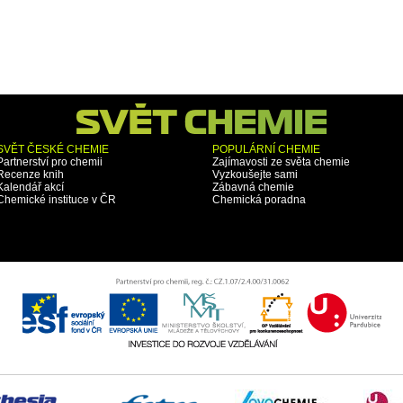
SVĚT ČESKÉ CHEMIE
POPULÁRNÍ CHEMIE
Partnerství pro chemii
Zajímavosti ze světa chemie
Recenze knih
Vyzkoušejte sami
Kalendář akcí
Zábavná chemie
Chemické instituce v ČR
Chemická poradna