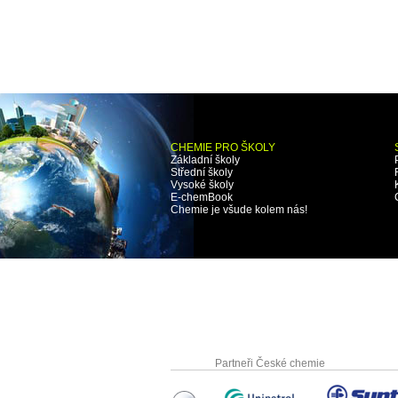
CHEMIE PRO ŠKOLY
Základní školy
Střední školy
Vysoké školy
E-chemBook
Chemie je všude kolem nás!
Partneři České chemie