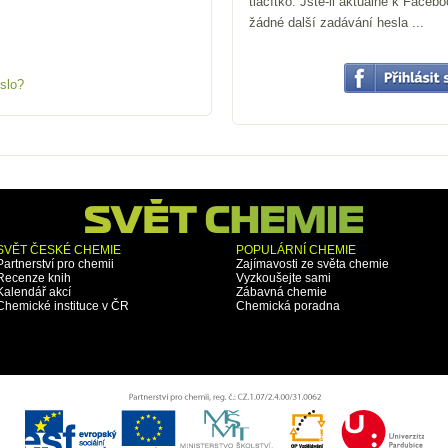
tlačítko. Jste-li aktuálně k Faceb
žádné další zadávání hesla ...
slo?
SVĚT ČESKÉ CHEMIE
POPULÁRNÍ CHEMIE
Partnerství pro chemii
Zajímavosti ze světa chemie
Recenze knih
Vyzkoušejte sami
Kalendář akcí
Zábavná chemie
Chemické instituce v ČR
Chemická poradna