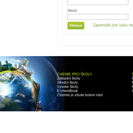
Heslo
Zapomněli jste Vaše he
CHEMIE PRO ŠKOLY
Základní školy
Střední školy
Vysoké školy
E-chemBook
Chemie je všude kolem nás!