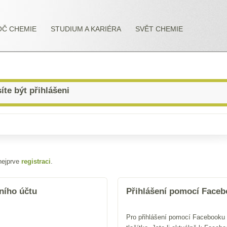
OČ CHEMIE
STUDIUM A KARIÉRA
SVĚT CHEMIE
íte být přihlášeni
nejprve
registraci
.
ního účtu
Přihlášení pomocí Face
Pro přihlášení pomocí Facebooku 