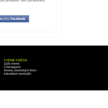
ooku přihlášeni, není požadováno
CHEMIE A MÉDIA
Zažij chemii
Chemagazín
Noviny chemických firem
Interaktivní semináře