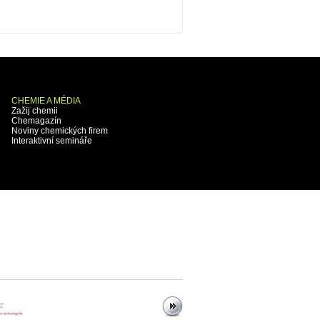
CHEMIE A MÉDIA
Zažij chemii
Chemagazín
Noviny chemických firem
Interaktivní semináře