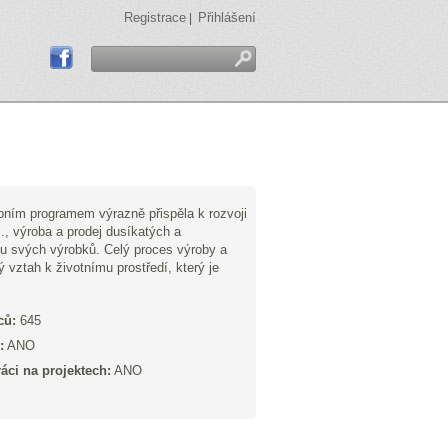
Registrace
Přihlášení
|
bním programem výrazně přispěla k rozvoji
, výroba a prodej dusíkatých a
itu svých výrobků. Celý proces výroby a
ý vztah k životnímu prostředí, který je
ců:
645
:
ANO
áci na projektech:
ANO