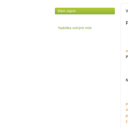
V
Mám zájem ...
P
Nabídka volných míst
m
P
N
p
ú
p
č