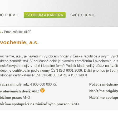
OČ CHEMIE
STUDIUM A KARIÉRA
SVĚT CHEMIE
s.
/
Provozní elektrikář
vochemie, a.s.
vochemie, a.s., je největším výrobcem hnojiv v České republice a svým výro
ského zemědělství. V současné době je hlavním zaměřením Lovochemie, a.s.
cesložkových hnojiv v tuhé i kapalné formě.Podnik klade velký důraz na kval
odeje, je certifikován podle normy ČSN ISO 9001:2009. Další prioritou je šetrn
odnocen certifikátem RESPONSIBLE CARE a ISO 14001.
rat za minulý rok:
4 900 000 000 Kč
Počet zaměstnan
Nabízíme brigády
y otevřených dveří:
ANO
bízíme praxe:
ANO
Nabízíme spolupr
bízíme spolupráci na závěrečných pracech:
ANO