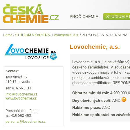
PROČ CHEMIE
STUDIUM A 
Home
/
STUDIUM A KARIÉRA
/
Lovochemie, a.s.
/
PERSONALISTA / PERSONAL
Lovochemie, a.s.
Lovochemie, a.s., je největším v
českého zemědělství. V současné 
Kontakt
vícesložkových hnojiv v tuhé i ka
Terezínská 57
prodeje, je certifikován podle nor
410 17 Lovosice
ohodnocen certifikátem RESPON
Tel: 416 561 111
Obrat za minulý rok:
4 900 000 
info
@lovochemie.cz
www.lovochemie.cz
Dny otevřených dveří:
ANO
Nabízíme praxe:
ANO
Personální oddělení:
Nabízíme spolupráci na závěreč
tel: 416 562 463
personal
@lovochemie.cz