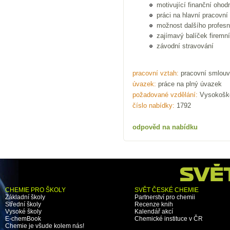
motivující finanční ohod
práci na hlavní pracovní
možnost dalšího profesn
zajímavý balíček firemní
závodní stravování
pracovní vztah:
pracovní smlouv
úvazek:
práce na plný úvazek
požadované vzdělání:
Vysokoško
číslo nabídky:
1792
odpověd na nabídku
CHEMIE PRO ŠKOLY
SVĚT ČESKÉ CHEMIE
Základní školy
Partnerství pro chemii
Střední školy
Recenze knih
Vysoké školy
Kalendář akcí
E-chemBook
Chemické instituce v ČR
Chemie je všude kolem nás!