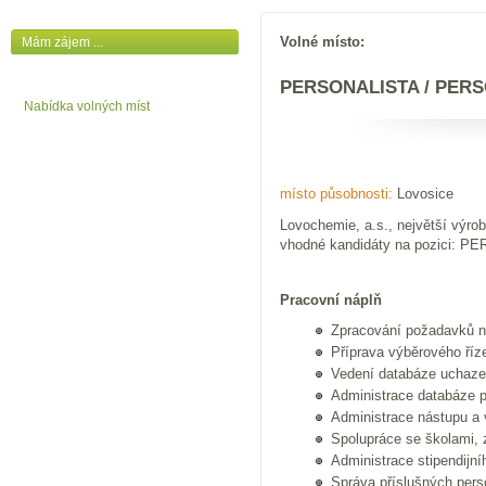
Volné místo:
Mám zájem ...
PERSONALISTA / PER
Nabídka volných míst
místo působnosti:
Lovosice
Lovochemie, a.s., největší výro
vhodné kandidáty na pozici:
Pracovní náplň
Zpracování požadavků 
Příprava výběrového říz
Vedení databáze uchaze
Administrace databáze p
Administrace nástupu a
Spolupráce se školami, z
Administrace stipendijn
Správa příslušných pers