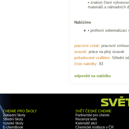
• znalost čtení výkreso
materiálů a náhradních dí
Nabízíme
• profesní seberealizaci
pracovní vztah:
pracovní smlouv
úvazek:
práce na plný úvazek
požadované vzdělání:
Střední od
číslo nabídky:
83
odpověd na nabídku
CHEMIE PRO ŠKOLY
SVĚT ČESKÉ CHEMIE
Základní školy
Partnerství pro chemii
Střední školy
Recenze knih
Vysoké školy
Kalendář akcí
E-chemBook
Chemické instituce v ČR