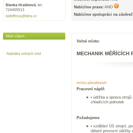
Blanka Hrabinová
, tel.:
Nabízíme praxe:
ANO
724405513
Nabízíme spolupráci na závěreč
epfeffrova
@fatra.cz
Mám zájem ...
Volné místo:
MECHANIK MĚŘÍCÍCH 
Nabídka volných míst
místo působnosti:
Pracovní náplň
• údržba a oprava strojů
chladících jednotek
Požadujeme
• vzdělání ÚS strojní, p
oblasti provozní údržby 