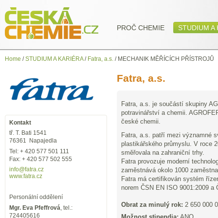
PROČ CHEMIE
STUDIUM A 
Home
/
STUDIUM A KARIÉRA
/
Fatra, a.s.
/
MECHANIK MĚŘÍCÍCH PŘÍSTROJŮ
Fatra, a.s.
Fatra, a.s. je součástí skupiny 
potravinářství a chemii. AGROFER
české chemii.
Kontakt
tř. T. Bati 1541
Fatra, a.s. patří mezi významné s
76361 Napajedla
plastikářského průmyslu. V roce 2
Tel: + 420 577 501 111
směřovala na zahraniční trhy.
Fax: + 420 577 502 555
Fatra provozuje moderní technolog
info
@fatra.cz
zaměstnává okolo 1000 zaměstna
www.fatra.cz
Fatra má certifikován systém říze
norem ČSN EN ISO 9001:2009 a 
Personální oddělení
Obrat za minulý rok:
2 650 000 
Mgr. Eva Pfeffrová
, tel.:
724405616
Možnost stipendia:
ANO