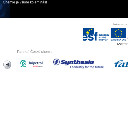
Chemie je všude kolem nás!
Partneři České chemie